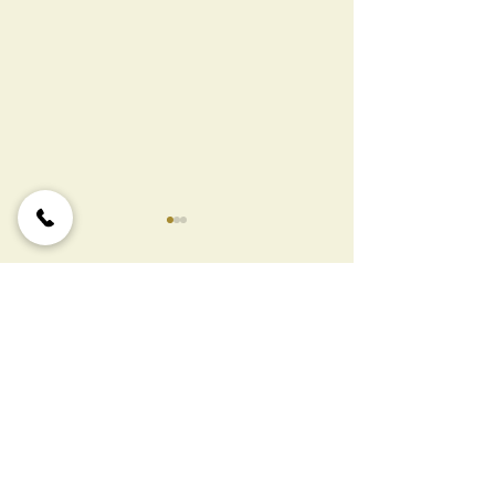
当院は予約制になります
７/２０（祝）
す
当日予約できます。 一人体
制での施術になりお待たせす
ご迷惑をおかけい
コメント
ることが増えたための対応で
よろしくお願いし
す。 よろしくお願いしま
す。
コメントを追加…
尾崎治療所合同会社